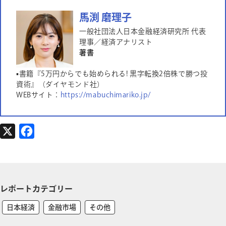
馬渕 磨理子
一般社団法人日本金融経済研究所 代表
理事／経済アナリスト
著書
▪書籍『5万円からでも始められる! 黒字転換2倍株で勝つ投
資術』（ダイヤモンド社）
WEBサイト：
https://mabuchimariko.jp/
X
F
a
c
e
レポートカテゴリー
b
o
日本経済
金融市場
その他
o