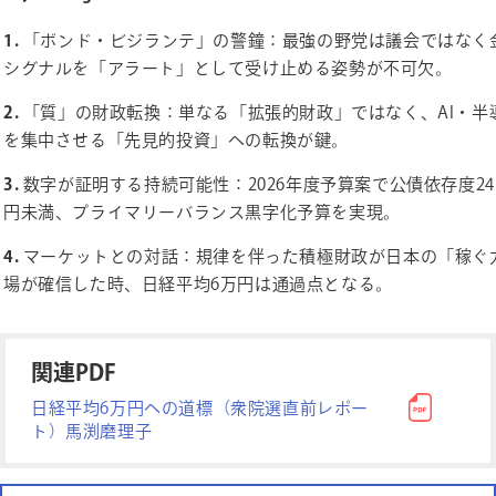
1.
「ボンド・ビジランテ」の警鐘：最強の野党は議会ではなく
シグナルを「アラート」として受け止める姿勢が不可欠。
2.
「質」の財政転換：単なる「拡張的財政」ではなく、AI・半
を集中させる「先見的投資」への転換が鍵。
3.
数字が証明する持続可能性：2026年度予算案で公債依存度24
円未満、プライマリーバランス黒字化予算を実現。
4.
マーケットとの対話：規律を伴った積極財政が日本の「稼ぐ
場が確信した時、日経平均6万円は通過点となる。
関連PDF
日経平均6万円への道標（衆院選直前レポー
ト）馬渕磨理子