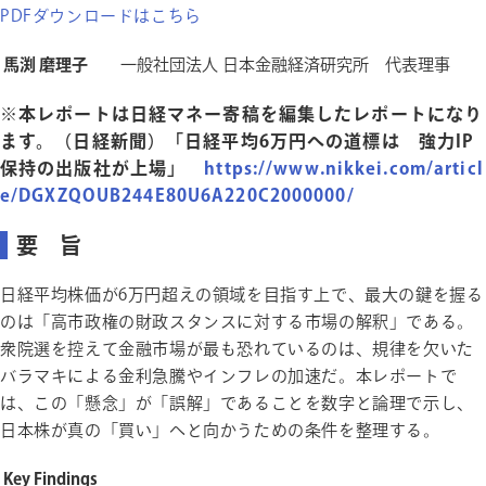
PDFダウンロードはこちら
馬渕 磨理子
一般社団法人 日本金融経済研究所 代表理事
※本レポートは日経マネー寄稿を編集したレポートになり
ます。（日経新聞）「日経平均6万円への道標は 強力IP
保持の出版社が上場」
https://www.nikkei.com/articl
e/DGXZQOUB244E80U6A220C2000000/
要 旨
日経平均株価が6万円超えの領域を目指す上で、最大の鍵を握る
のは「高市政権の財政スタンスに対する市場の解釈」である。
衆院選を控えて金融市場が最も恐れているのは、規律を欠いた
バラマキによる金利急騰やインフレの加速だ。本レポートで
は、この「懸念」が「誤解」であることを数字と論理で示し、
日本株が真の「買い」へと向かうための条件を整理する。
Key Findings