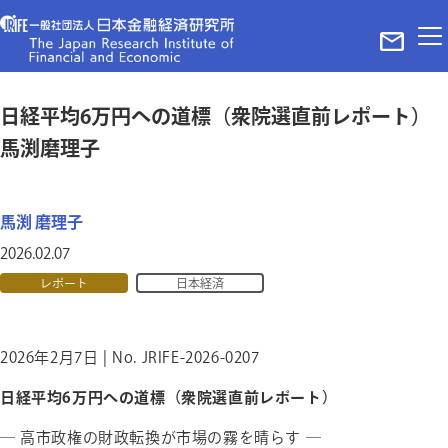
ホーム
日経平均6万円への道標（衆院選直前レポート）
レポート
馬渕磨理子
ニュース
メディア掲載実績
馬渕 磨理子
当法人について
2026.02.07
代表理事ご挨拶
理事・パートナー
レポート
日本経済
組織概要
お問い合わせ
2026年2月7日 | No. JRIFE-2026-0207
プライバシーポリシー＆サイトポリシー
©The Japan Research Institute of Finance and Economy in Tokyo
日経平均6万円への道標（衆院選直前レポート）
― 高市政権の財政転換が市場の霧を晴らす ―