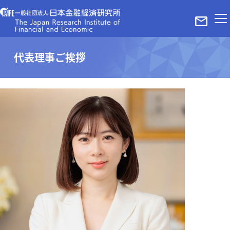
ホーム
代表理事ご挨拶
レポート
ニュース
メディア掲載実績
当法人について
代表理事ご挨拶
理事・パートナー
組織概要
お問い合わせ
プライバシーポリシー＆サイトポリシー
©The Japan Research Institute of Finance and Economy in Tokyo