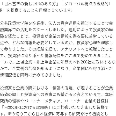
「日本基準の新しいIRのあり方」「グローバル視点の戦略的I
R」を提案することを目標としています。
公共政策大学院を卒業後、法人の資産運用を担当することで金
融業界での活動をスタートしました。運用によって投資家の経
験を経たことで、投資家が企業の情報を得る事に苦労している
点や、どんな情報を必要としているのか、投資家心理を理解し
て参りました。その経験を経て、アナリストへと転職したこと
で、投資家に寄り添った情報配信をここまで努めてきました。
一方で、上場企業・非上場企業に年間のべ約200社に取材するな
かで、企業側の苦悩を知るようになり、企業側にも寄り添った
情報配信を同時に進めてきました。
投資家と企業の間における「情報の乖離」が埋まることが企業
価値の向上と投資家への恩恵にも繋がると考えています。本研
究所の理事やパートナーメディア、パートナー企業の皆様は
「日本のIRにおける課題感」にご共感いただきました皆様で
す。IRの切り口から日本経済に寄与する研究を行う機関とし