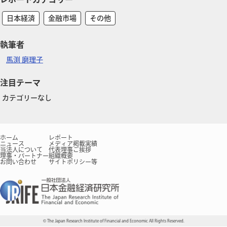
日本経済
金融市場
その他
執筆者
馬渕 磨理子
注目テーマ
カテゴリーなし
ホーム
レポート
ニュース
メディア掲載実績
当法人について
代表理事ご挨拶
理事・パートナー
組織概要
お問い合わせ
サイトポリシー等
© The Japan Research Institute of Financial and Economic All Rights Reserved.