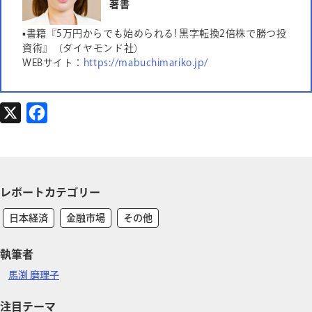
著書
▪書籍『5万円からでも始められる! 黒字転換2倍株で勝つ投
資術』（ダイヤモンド社）
WEBサイト：
https://mabuchimariko.jp/
X
F
a
c
e
レポートカテゴリー
b
o
日本経済
金融市場
その他
o
執筆者
k
馬渕 磨理子
注目テーマ