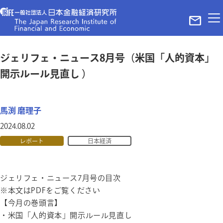
ホーム
ジェリフェ・ニュース8月号（米国「人的資本」
レポート
開示ルール見直し ）
ニュース
メディア掲載実績
馬渕 磨理子
当法人について
2024.08.02
代表理事ご挨拶
理事・パートナー
レポート
日本経済
組織概要
お問い合わせ
ジェリフェ・ニュース7月号の目次
プライバシーポリシー＆サイトポリシー
©The Japan Research Institute of Finance and Economy in Tokyo
※本文はPDFをご覧ください
【今月の巻頭言】
・米国「人的資本」開示ルール見直し