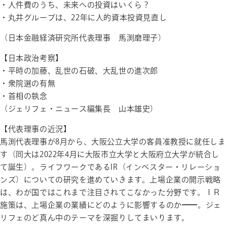
・人件費のうち、未来への投資はいくら？
・丸井グループは、22年に人的資本投資見直し
（日本金融経済研究所代表理事 馬渕磨理子）
【日本政治考察】
・平時の加藤、乱世の石破、大乱世の進次郎
・衆院選の有無
・首相の執念
（ジェリフェ・ニュース編集長 山本雄史）
【代表理事の近況】
馬渕代表理事が8月から、大阪公立大学の客員准教授に就任しま
す（同大は2022年4月に大阪市立大学と大阪府立大学が統合し
て誕生）。ライフワークであるIR（インベスター・リレーショ
ンズ）についての研究を進めていきます。上場企業の開示戦略
は、わが国ではこれまで注目されてこなかった分野です。ＩＲ
施策は、上場企業の業績にどのように影響するのか━━。ジェ
リフェのど真ん中のテーマを深掘りしてまいります。