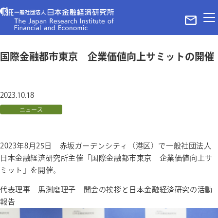
ホーム
国際金融都市東京 企業価値向上サミットの開催
レポート
ニュース
2023.10.18
メディア掲載実績
当法人について
ニュース
代表理事ご挨拶
理事・パートナー
2023年8月25日 赤坂ガーデンシティ（港区）で一般社団法人
組織概要
日本金融経済研究所主催「国際金融都市東京 企業価値向上サ
お問い合わせ
ミット」を開催。
プライバシーポリシー＆サイトポリシー
©The Japan Research Institute of Finance and Economy in Tokyo
代表理事 馬渕磨理子 開会の挨拶と日本金融経済研究の活動
報告