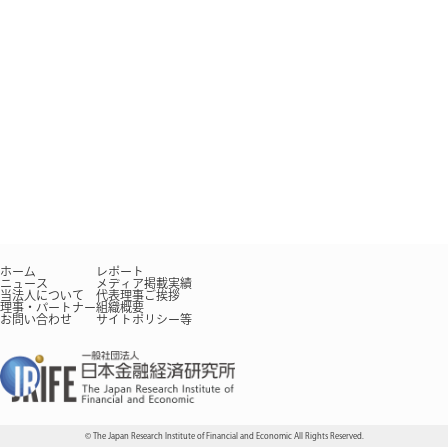
c
e
b
o
o
k
ホーム
レポート
ニュース
メディア掲載実績
当法人について
代表理事ご挨拶
理事・パートナー
組織概要
お問い合わせ
サイトポリシー等
© The Japan Research Institute of Financial and Economic All Rights Reserved.