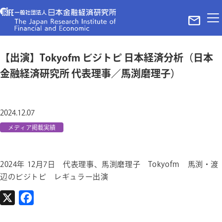
ホーム
【出演】Tokyofm ビジトピ 日本経済分析（日本
レポート
金融経済研究所 代表理事／馬渕磨理子）
ニュース
メディア掲載実績
当法人について
2024.12.07
代表理事ご挨拶
メディア掲載実績
理事・パートナー
組織概要
2024年 12月7日 代表理事、馬渕磨理子 Tokyofm 馬渕・渡
お問い合わせ
辺のビジトピ レギュラー出演
プライバシーポリシー＆サイトポリシー
©The Japan Research Institute of Finance and Economy in Tokyo
X
F
a